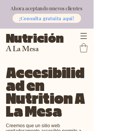
Ahora aceptando nuevos clientes
¡Consulta gratuita aquí!
Nutrición
A La Mesa
Accesibilid
ad en
Nutrition A
La Mesa
Creemos que un sitio web
verdaderamente accesible permite a