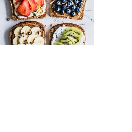
Paloma Vega, Dietista Registrada/
Nutriologa
Nutrición A La Mesa LLC
Correo electrónico:
Nutritionalamesa@gmail.com
Sigenos en: